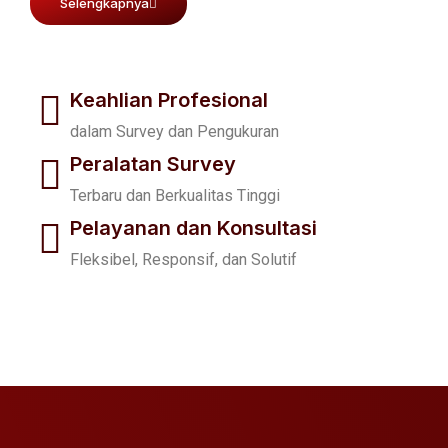
Selengkapnya
Visi
Keahlian Profesional
Menciptakan karya-karya yang berkualitas bernilai
dalam Survey dan Pengukuran
tinggi dan berkelanjutan serta menginspirasi bagi
generasi berikutnya.
Peralatan Survey
Terbaru dan Berkualitas Tinggi
Misi
Pelayanan dan Konsultasi
Fleksibel, Responsif, dan Solutif
Menjadi ekosistem layanan survey dan pemetaan
berbasis teknologi yang berstandar internasional
dengan mitra-mitra terpercaya.